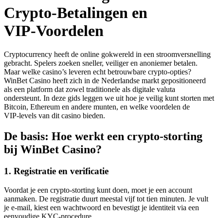
Crypto‑Betalingen en
VIP‑Voordelen
Cryptocurrency heeft de online gokwereld in een stroomversnelling
gebracht. Spelers zoeken sneller, veiliger en anoniemer betalen.
Maar welke casino’s leveren echt betrouwbare crypto‑opties?
WinBet Casino heeft zich in de Nederlandse markt gepositioneerd
als een platform dat zowel traditionele als digitale valuta
ondersteunt. In deze gids leggen we uit hoe je veilig kunt storten met
Bitcoin, Ethereum en andere munten, en welke voordelen de
VIP‑levels van dit casino bieden.
De basis: Hoe werkt een crypto‑storting
bij WinBet Casino?
1. Registratie en verificatie
Voordat je een crypto‑storting kunt doen, moet je een account
aanmaken. De registratie duurt meestal vijf tot tien minuten. Je vult
je e‑mail, kiest een wachtwoord en bevestigt je identiteit via een
eenvoudige KYC‑procedure.