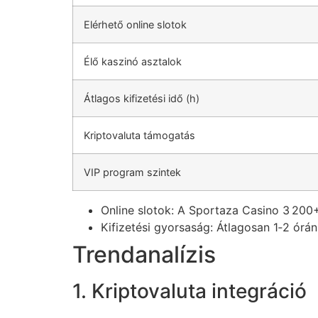
Elérhető online slotok
Élő kaszinó asztalok
Átlagos kifizetési idő (h)
Kriptovaluta támogatás
VIP program szintek
Online slotok: A Sportaza Casino 3 200+ 
Kifizetési gyorsaság: Átlagosan 1‑2 órá
Trendanalízis
1. Kriptovaluta integráció