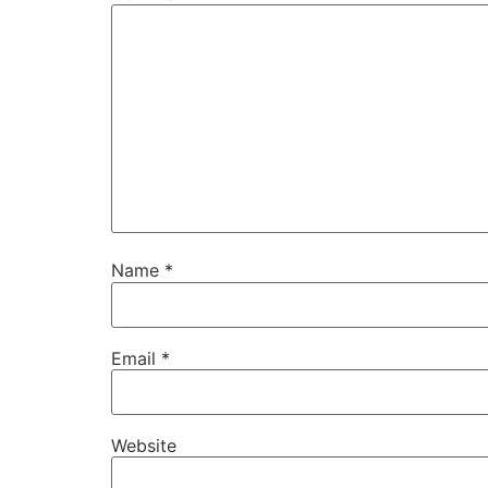
Name
*
Email
*
Website