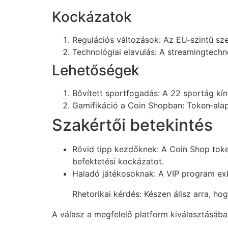
Kockázatok
Regulációs változások: Az EU‑szintű sze
Technológiai elavulás: A streamingtechn
Lehetőségek
Bővített sportfogadás: A 22 sportág kíná
Gamifikáció a Coin Shopban: Token‑alapú
Szakértői betekintés
Rövid tipp kezdőknek: A Coin Shop token
befektetési kockázatot.
Haladó játékosoknak: A VIP program exk
Rhetorikai kérdés: Készen állsz arra, ho
A válasz a megfelelő platform kiválasztásában