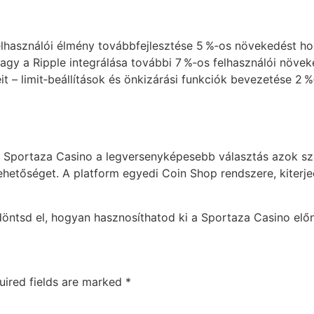
felhasználói élmény továbbfejlesztése 5 %‑os növekedést ho
n vagy a Ripple integrálása további 7 %‑os felhasználói növ
eit – limit‑beállítások és önkizárási funkciók bevezetése 2
n a Sportaza Casino a legversenyképesebb választás azok s
lehetőséget. A platform egyedi Coin Shop rendszere, kiterj
 döntsd el, hogyan hasznosíthatod ki a Sportaza Casino előn
uired fields are marked
*