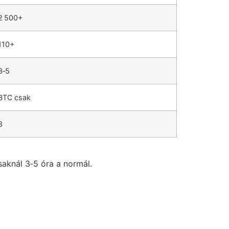
2 500+
110+
3‑5
BTC csak
3
saknál 3‑5 óra a normál.