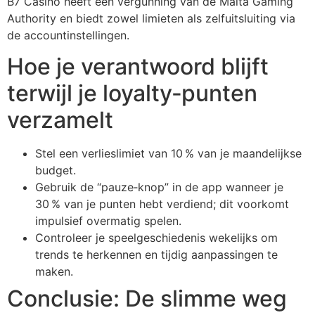
B7 Casino heeft een vergunning van de Malta Gaming
Authority en biedt zowel limieten als zelfuitsluiting via
de accountinstellingen.
Hoe je verantwoord blijft
terwijl je loyalty‑punten
verzamelt
Stel een verlieslimiet van 10 % van je maandelijkse
budget.
Gebruik de “pauze‑knop” in de app wanneer je
30 % van je punten hebt verdiend; dit voorkomt
impulsief overmatig spelen.
Controleer je speelgeschiedenis wekelijks om
trends te herkennen en tijdig aanpassingen te
maken.
Conclusie: De slimme weg