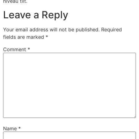
niveau tilt.
Leave a Reply
Your email address will not be published.
Required
fields are marked
*
Comment
*
Name
*