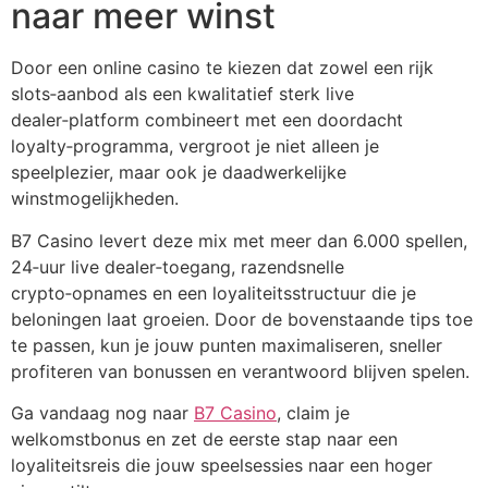
naar meer winst
Door een online casino te kiezen dat zowel een rijk
slots‑aanbod als een kwalitatief sterk live
dealer‑platform combineert met een doordacht
loyalty‑programma, vergroot je niet alleen je
speelplezier, maar ook je daadwerkelijke
winstmogelijkheden.
B7 Casino levert deze mix met meer dan 6.000 spellen,
24‑uur live dealer‑toegang, razendsnelle
crypto‑opnames en een loyaliteitsstructuur die je
beloningen laat groeien. Door de bovenstaande tips toe
te passen, kun je jouw punten maximaliseren, sneller
profiteren van bonussen en verantwoord blijven spelen.
Ga vandaag nog naar
B7 Casino
, claim je
welkomstbonus en zet de eerste stap naar een
loyaliteitsreis die jouw speelsessies naar een hoger