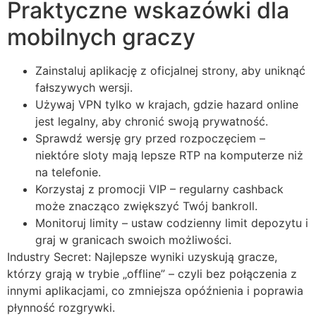
Praktyczne wskazówki dla
mobilnych graczy
Zainstaluj aplikację z oficjalnej strony, aby uniknąć
fałszywych wersji.
Używaj VPN tylko w krajach, gdzie hazard online
jest legalny, aby chronić swoją prywatność.
Sprawdź wersję gry przed rozpoczęciem –
niektóre sloty mają lepsze RTP na komputerze niż
na telefonie.
Korzystaj z promocji VIP – regularny cashback
może znacząco zwiększyć Twój bankroll.
Monitoruj limity – ustaw codzienny limit depozytu i
graj w granicach swoich możliwości.
Industry Secret: Najlepsze wyniki uzyskują gracze,
którzy grają w trybie „offline” – czyli bez połączenia z
innymi aplikacjami, co zmniejsza opóźnienia i poprawia
płynność rozgrywki.