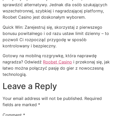
sprawdzić alternatywy. Jednak dla osób szukających
wszechstronnej, szybkiej i nagradzającej platformy,
Roobet Casino jest doskonałym wyborem.
Quick Win: Zarejestruj się, skorzystaj z pierwszego
bonusu powitalnego i od razu ustaw limit dzienny – to
pozwoli Ci rozpocząć przygodę w sposób
kontrolowany i bezpieczny.
Gotowy na mobilną rozgrywkę, która naprawdę
nagradza? Odwiedź
Roobet Casino
i przekonaj się, jak
łatwo można połączyć pasję do gier z nowoczesną
technologią.
Leave a Reply
Your email address will not be published.
Required
fields are marked
*
Comment
*