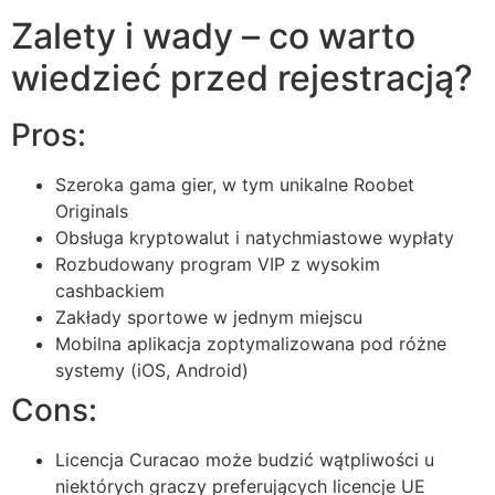
Zalety i wady – co warto
wiedzieć przed rejestracją?
Pros:
Szeroka gama gier, w tym unikalne Roobet
Originals
Obsługa kryptowalut i natychmiastowe wypłaty
Rozbudowany program VIP z wysokim
cashbackiem
Zakłady sportowe w jednym miejscu
Mobilna aplikacja zoptymalizowana pod różne
systemy (iOS, Android)
Cons:
Licencja Curacao może budzić wątpliwości u
niektórych graczy preferujących licencje UE