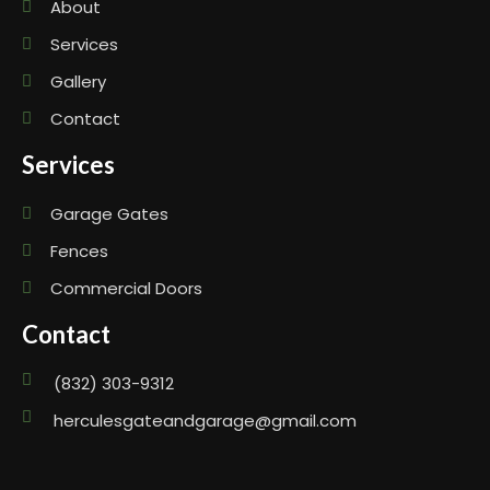
About
Services
Gallery
Contact
Services
Garage Gates
Fences
Commercial Doors
Contact
(832) 303-9312
herculesgateandgarage@gmail.com