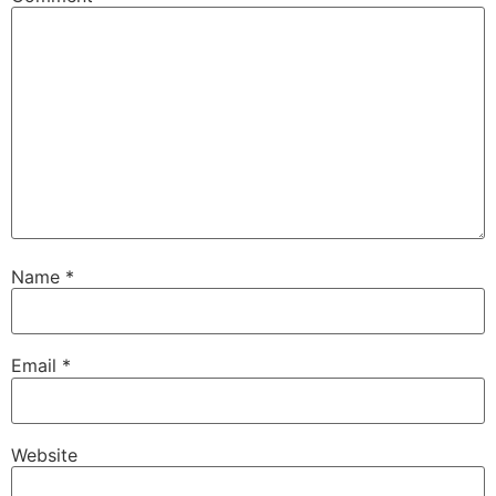
Name
*
Email
*
Website