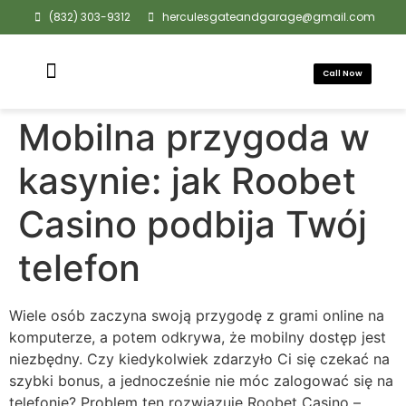
(832) 303-9312
herculesgateandgarage@gmail.com
Call Now
Mobilna przygoda w
kasynie: jak Roobet
Casino podbija Twój
telefon
Wiele osób zaczyna swoją przygodę z grami online na
komputerze, a potem odkrywa, że mobilny dostęp jest
niezbędny. Czy kiedykolwiek zdarzyło Ci się czekać na
szybki bonus, a jednocześnie nie móc zalogować się na
telefonie? Problem ten rozwiązuje Roobet Casino –