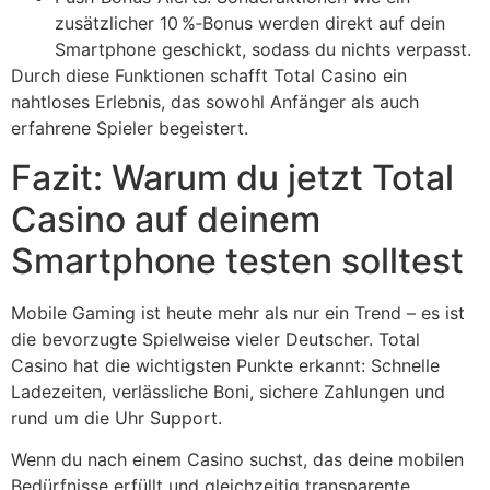
zusätzlicher 10 %‑Bonus werden direkt auf dein
Smartphone geschickt, sodass du nichts verpasst.
Durch diese Funktionen schafft Total Casino ein
nahtloses Erlebnis, das sowohl Anfänger als auch
erfahrene Spieler begeistert.
Fazit: Warum du jetzt Total
Casino auf deinem
Smartphone testen solltest
Mobile Gaming ist heute mehr als nur ein Trend – es ist
die bevorzugte Spielweise vieler Deutscher. Total
Casino hat die wichtigsten Punkte erkannt: Schnelle
Ladezeiten, verlässliche Boni, sichere Zahlungen und
rund um die Uhr Support.
Wenn du nach einem Casino suchst, das deine mobilen
Bedürfnisse erfüllt und gleichzeitig transparente