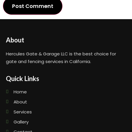
About
Hercules Gate & Garage LLC is the best choice for
gate and fencing services in California.
Quick Links
Home
About
Services
Gallery
Contact