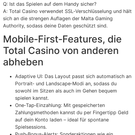
Q: Ist das Spielen auf dem Handy sicher?
A: Total Casino verwendet SSL‑Verschlüsselung und hält
sich an die strengen Auflagen der Malta Gaming
Authority, sodass deine Daten geschützt sind.
Mobile‑First‑Features, die
Total Casino von anderen
abheben
Adaptive UI: Das Layout passt sich automatisch an
Portrait‑ und Landscape‑Modi an, sodass du
sowohl im Sitzen als auch im Gehen bequem
spielen kannst.
One‑Tap‑Einzahlung: Mit gespeicherten
Zahlungsmethoden kannst du per Fingertipp Geld
auf dein Konto laden – ideal für spontane
Spielsessions.
Push‑Bonus‑Alerts: Sonderaktionen wie ein