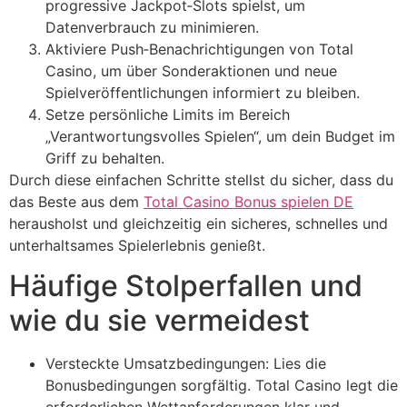
progressive Jackpot‑Slots spielst, um
Datenverbrauch zu minimieren.
Aktiviere Push‑Benachrichtigungen von Total
Casino, um über Sonderaktionen und neue
Spielveröffentlichungen informiert zu bleiben.
Setze persönliche Limits im Bereich
„Verantwortungsvolles Spielen“, um dein Budget im
Griff zu behalten.
Durch diese einfachen Schritte stellst du sicher, dass du
das Beste aus dem
Total Casino Bonus spielen DE
herausholst und gleichzeitig ein sicheres, schnelles und
unterhaltsames Spielerlebnis genießt.
Häufige Stolperfallen und
wie du sie vermeidest
Versteckte Umsatzbedingungen: Lies die
Bonusbedingungen sorgfältig. Total Casino legt die