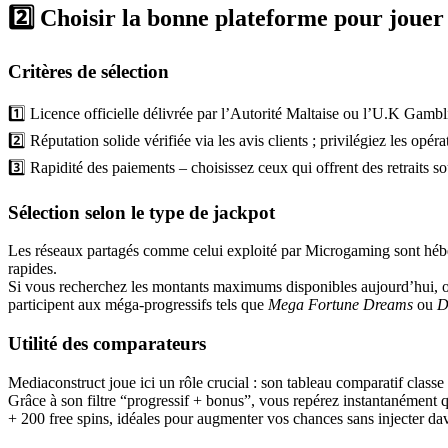
2️⃣ Choisir la bonne plateforme pour jouer
Critères de sélection
1️⃣ Licence officielle délivrée par l’Autorité Maltaise ou l’U.K Gamb
2️⃣ Réputation solide vérifiée via les avis clients ; privilégiez les opé
3️⃣ Rapidité des paiements – choisissez ceux qui offrent des retraits 
Sélection selon le type de jackpot
Les réseaux partagés comme celui exploité par Microgaming sont hébe
rapides.
Si vous recherchez les montants maximums disponibles aujourd’hui, ori
participent aux méga‑progressifs tels que
Mega Fortune Dreams
ou
D
Utilité des comparateurs
Mediaconstruct joue ici un rôle crucial : son tableau comparatif classe
Grâce à son filtre “progressif + bonus”, vous repérez instantanément 
+ 200 free spins, idéales pour augmenter vos chances sans injecter dava