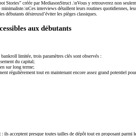
ot Stories” créée par MediasonStruct .\nVous y retrouverez non seulem
nimaliste.\nCes interviews détaillent leurs routines quotidiennes, leur
es débutants désireux​d’éviter les pièges classiques.
accessibles aux débutants
ankroll limitée, trois paramètres clés sont observés :
sement du capital;
n sur long terme;
ennent régulièrement tout en maintenant encore assez grand potentiel po
: ils acceptent presque toutes tailles de dépôt tout en proposant parmi 