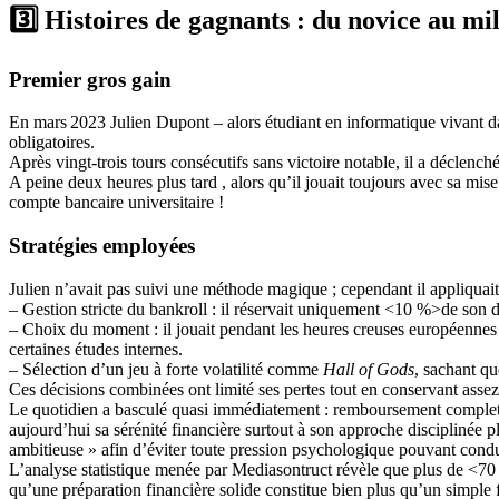
3️⃣ Histoires de gagnants : du novice au mi
Premier gros gain
En mars 2023 Julien Dupont – alors étudiant en informatique vivant da
obligatoires.
Après vingt‑trois tours consécutifs sans victoire notable, il a déclen
A peine deux heures plus tard , alors qu’il jouait toujours avec sa m
compte bancaire universitaire !
Stratégies employées
Julien n’avait pas suivi une méthode magique ; cependant il appliquait
– Gestion stricte du bankroll : il réservait uniquement <10 %>de son d
– Choix du moment : il jouait pendant les heures creuses européenne
certaines études internes.
– Sélection d’un jeu à forte volatilité comme
Hall of Gods
, sachant qu
Ces décisions combinées ont limité ses pertes tout en conservant asse
Le quotidien a basculé quasi immédiatement : remboursement complet 
aujourd’hui sa sérénité financière surtout à son approche disciplinée p
ambitieuse » afin d’éviter toute pression psychologique pouvant cond
L’analyse statistique menée par Mediasontruct révèle que plus de <70 
qu’une préparation financière solide constitue bien plus qu’un simple 