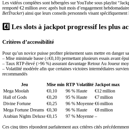
Les vidéos complètes sont hébergées sur YouTube sous playlist “Jackp
remporté €2 million avec
après huit mois d’engagement hebdomadaire mi
BetTracker
) ainsi que leurs conseils personnels visant spécifiquement l
4️⃣ Les slots à jackpot progressif les plus 
Critères d’accessibilité
Pour qu’un novice puisse profiter pleinement sans mettre en danger sa b
– Mise minimale basse (≤€0,10) permettant plusieurs essais avant épui
– Taux RTP élevé (>96 %) assurant davantage Retour Au Joueur moye
– Volatilité modérée afin que certaines victoires intermédiaires survi
recommandés
Jeu
Mise min
RTP
Volatilité
Jackpot max
Mega Moolah
€0,10
96 %
Haute
€12 million
Hall of Gods
€0,20
95 %
Haute
€7 million
Divine Fortune
€0,25
96 %
Moyenne
€6 million
Mega Fortune Dreams
€0,30
96 %
Haute
€8 million
Arabian Nights Deluxe
€0,15
97 %
Moyenne
–
Ces cinq titres répondent parfaitement aux critères cités précédemment 