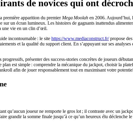
pirants de novices qui ont décroché
 la première apparition du premier
Mega Moolah
en 2006. Aujourd’hui, l’
ce sur un écran lumineux. Les histoires de gagnants inattendus alimenten
 une vie en un clin d’œil.
de incontournable : le site
https://www.mediaconstruct.fr/
propose des 
 paiements et la qualité du support client. En s’appuyant sur ses analyses 
 progressifs, présenter des success‑stories concrètes de joueurs débutan
e plan est simple : comprendre la mécanique du jackpot, choisir la pla
ankroll afin de jouer responsablement tout en maximisant votre potentie
gne
nt qu’aucun joueur ne remporte le gros lot ; il contraste avec un jackpo
ire grandir la somme finale jusqu’à ce qu’un heureux élu déclenche le pa