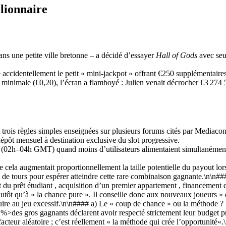
llionnaire
ns une petite ville bretonne – a décidé d’essayer
Hall of Gods
avec seul
ché accidentellement le petit « mini‑jackpot » offrant €250 supplémenta
ise minimale (€0,20), l’écran a flamboyé : Julien venait décrocher €3 2
 trois règles simples enseignées sur plusieurs forums cités par Mediacon
épôt mensuel à destination exclusive du slot progressive.
s (02h–04h GMT) quand moins d’utilisateurs alimentaient simultanément
e cela augmentait proportionnellement la taille potentielle du payout lors
z de tours pour espérer atteindre cette rare combinaison gagnante.\n\n##
du prêt étudiant , acquisition d’un premier appartement , financement
lutôt qu’à « la chance pure ». Il conseille donc aux nouveaux joueurs « d
uire au jeu excessif.\n\n#### a) Le « coup de chance » ou la méthode ?
%>des gros gagnants déclarent avoir respecté strictement leur budget p
facteur aléatoire ; c’est réellement « la méthode qui crée l’opportunité