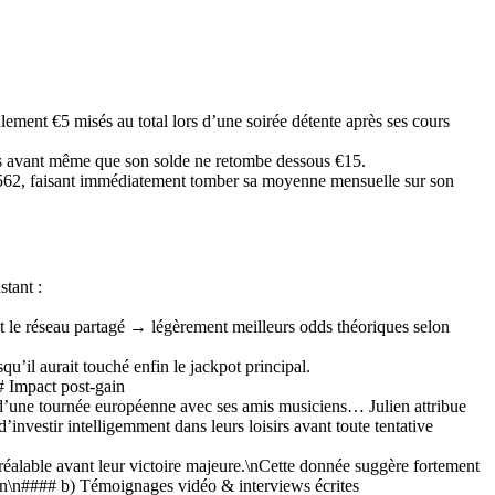
ement €5 misés au total lors d’une soirée détente après ses cours
ires avant même que son solde ne retombe dessous €15.
74 562, faisant immédiatement tomber sa moyenne mensuelle sur son
stant :
 le réseau partagé → légèrement meilleurs odds théoriques selon
qu’il aurait touché enfin le jackpot principal.
# Impact post‑gain
 d’une tournée européenne avec ses amis musiciens… Julien attribue
’investir intelligemment dans leurs loisirs avant toute tentative
réalable avant leur victoire majeure.\nCette donnée suggère fortement
«.\n\n#### b) Témoignages vidéo & interviews écrites