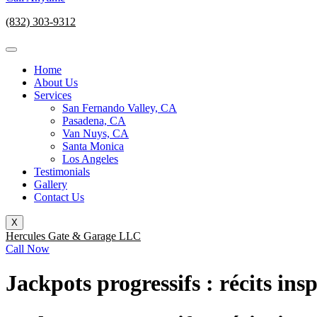
(832) 303-9312
Home
About Us
Services
San Fernando Valley, CA
Pasadena, CA
Van Nuys, CA
Santa Monica
Los Angeles
Testimonials
Gallery
Contact Us
X
Hercules Gate & Garage LLC
Call Now
Jackpots progressifs : récits ins