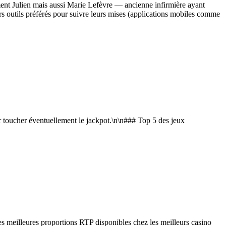
ent Julien mais aussi Marie Lefèvre — ancienne infirmière ayant
s outils préférés pour suivre leurs mises (applications mobiles comme
ur toucher éventuellement le jackpot.\n\n### Top 5 des jeux
les meilleures proportions RTP disponibles chez les meilleurs casino