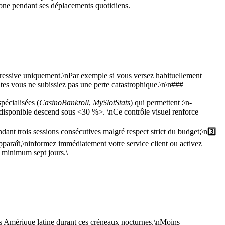
hone pendant ses déplacements quotidiens.
gressive uniquement.\nPar exemple si vous versez habituellement
es vous ne subissiez pas une perte catastrophique.\n\n###
pécialisées (
CasinoBankroll
,
MySlotStats
) qui permettent :\n-
 disponible descend sous <30 %>. \nCe contrôle visuel renforce
dant trois sessions consécutives malgré respect strict du budget;\n3️⃣
pparaît,\ninformez immédiatement votre service client ou activez
t minimum sept jours.\
vs Amérique latine durant ces créneaux nocturnes.\nMoins