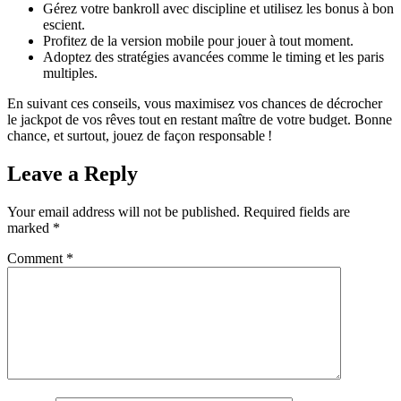
Gérez votre bankroll avec discipline et utilisez les bonus à bon
escient.
Profitez de la version mobile pour jouer à tout moment.
Adoptez des stratégies avancées comme le timing et les paris
multiples.
En suivant ces conseils, vous maximisez vos chances de décrocher
le jackpot de vos rêves tout en restant maître de votre budget. Bonne
chance, et surtout, jouez de façon responsable !
Leave a Reply
Your email address will not be published.
Required fields are
marked
*
Comment
*