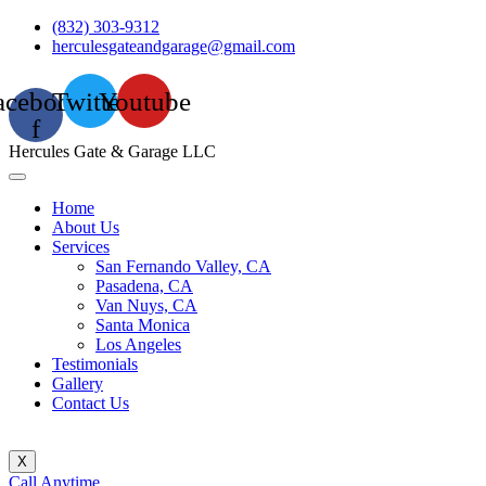
Skip
(832) 303-9312
to
herculesgateandgarage@gmail.com
content
acebook-
Twitter
Youtube
f
Hercules Gate & Garage LLC
Home
About Us
Services
San Fernando Valley, CA
Pasadena, CA
Van Nuys, CA
Santa Monica
Los Angeles
Testimonials
Gallery
Contact Us
X
Call Anytime