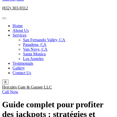
(832) 303-9312
Home
About Us
Services
San Fernando Valley, CA
Pasadena, CA
Van Nuys, CA
Santa Monica
Los Angeles
Testimonials
Gallery
Contact Us
X
Hercules Gate & Garage LLC
Call Now
Guide complet pour profiter
des jackpots : stratégies et