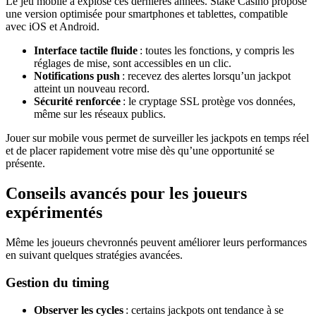
Le jeu mobile a explosé ces dernières années. Stake Casino propose
une version optimisée pour smartphones et tablettes, compatible
avec iOS et Android.
Interface tactile fluide
: toutes les fonctions, y compris les
réglages de mise, sont accessibles en un clic.
Notifications push
: recevez des alertes lorsqu’un jackpot
atteint un nouveau record.
Sécurité renforcée
: le cryptage SSL protège vos données,
même sur les réseaux publics.
Jouer sur mobile vous permet de surveiller les jackpots en temps réel
et de placer rapidement votre mise dès qu’une opportunité se
présente.
Conseils avancés pour les joueurs
expérimentés
Même les joueurs chevronnés peuvent améliorer leurs performances
en suivant quelques stratégies avancées.
Gestion du timing
Observer les cycles
: certains jackpots ont tendance à se