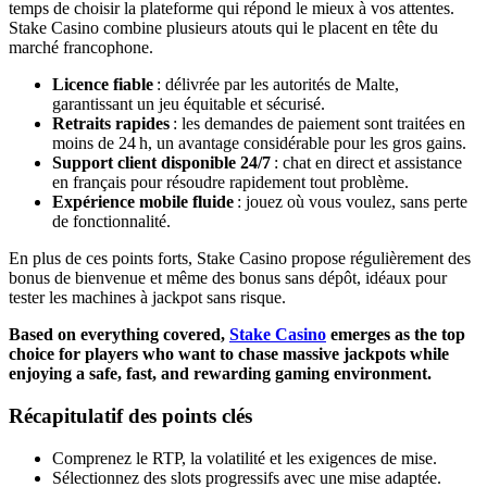
temps de choisir la plateforme qui répond le mieux à vos attentes.
Stake Casino combine plusieurs atouts qui le placent en tête du
marché francophone.
Licence fiable
: délivrée par les autorités de Malte,
garantissant un jeu équitable et sécurisé.
Retraits rapides
: les demandes de paiement sont traitées en
moins de 24 h, un avantage considérable pour les gros gains.
Support client disponible 24/7
: chat en direct et assistance
en français pour résoudre rapidement tout problème.
Expérience mobile fluide
: jouez où vous voulez, sans perte
de fonctionnalité.
En plus de ces points forts, Stake Casino propose régulièrement des
bonus de bienvenue et même des bonus sans dépôt, idéaux pour
tester les machines à jackpot sans risque.
Based on everything covered,
Stake Casino
emerges as the top
choice for players who want to chase massive jackpots while
enjoying a safe, fast, and rewarding gaming environment.
Récapitulatif des points clés
Comprenez le RTP, la volatilité et les exigences de mise.
Sélectionnez des slots progressifs avec une mise adaptée.