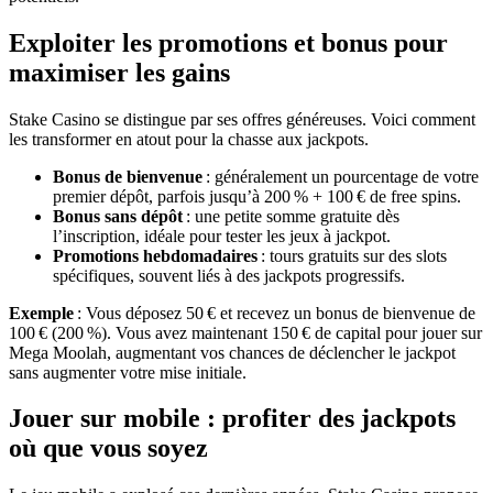
Exploiter les promotions et bonus pour
maximiser les gains
Stake Casino se distingue par ses offres généreuses. Voici comment
les transformer en atout pour la chasse aux jackpots.
Bonus de bienvenue
: généralement un pourcentage de votre
premier dépôt, parfois jusqu’à 200 % + 100 € de free spins.
Bonus sans dépôt
: une petite somme gratuite dès
l’inscription, idéale pour tester les jeux à jackpot.
Promotions hebdomadaires
: tours gratuits sur des slots
spécifiques, souvent liés à des jackpots progressifs.
Exemple
: Vous déposez 50 € et recevez un bonus de bienvenue de
100 € (200 %). Vous avez maintenant 150 € de capital pour jouer sur
Mega Moolah, augmentant vos chances de déclencher le jackpot
sans augmenter votre mise initiale.
Jouer sur mobile : profiter des jackpots
où que vous soyez