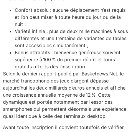
Confort absolu : aucune déplacement n’est requis
et l’on peut miser à toute heure du jour ou de la
nuit ;
Variété infinie : plus de deux mille machines à sous
différentes et une trentaine de variantes de tables
sont accessibles simultanément ;
Bonus attractifs : bienvenue généreuse souvent
supérieure à 100 % du premier dépôt et tours
gratuits offerts dès l’inscription.
Selon le dernier rapport publié par Basketnews.Net, le
marché francophone des jeux d’argent dépasse
aujourd’hui les deux milliards d’euros annuels et affiche
une croissance annuelle moyenne de 12 %. Cette
dynamique est portée notamment par l’essor des
smartphones qui permettent désormais une expérience
quasi identique à celle des terminaux desktop.
Avant toute inscription il convient toutefois de vérifier