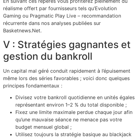
En suivant ces repères vous profiterez pleinement du
réalisme offert par fournisseurs tels qu’Evolution
Gaming ou Pragmatic Play Live – recommandation
récurrente dans nos analyses publiées sur
Basketnews.Net.
V : Stratégies gagnantes et
gestion du bankroll
Un capital mal géré conduit rapidement à l’épuisement
même lors des séries favorables ; voici donc quelques
principes fondamentaux :
Divisez votre bankroll quotidienne en unités égales
représentant environ 1–2 % du total disponible ;
Fixez une limite maximale perdue chaque jour afin
qu’une mauvaise séance ne menace pas votre
budget mensuel global ;
Utilisez toujours la stratégie basique au blackjack