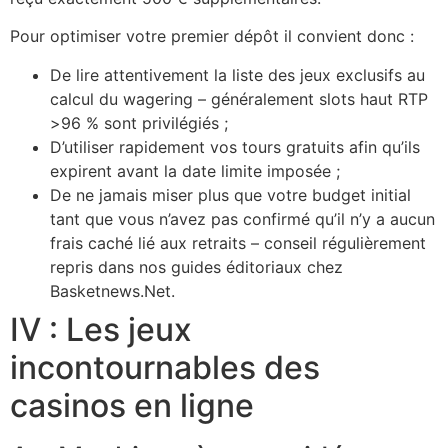
Pour optimiser votre premier dépôt il convient donc :
De lire attentivement la liste des jeux exclusifs au
calcul du wagering – généralement slots haut RTP
>96 % sont privilégiés ;
D’utiliser rapidement vos tours gratuits afin qu’ils
expirent avant la date limite imposée ;
De ne jamais miser plus que votre budget initial
tant que vous n’avez pas confirmé qu’il n’y a aucun
frais caché lié aux retraits – conseil régulièrement
repris dans nos guides éditoriaux chez
Basketnews.Net.
IV : Les jeux
incontournables des
casinos en ligne