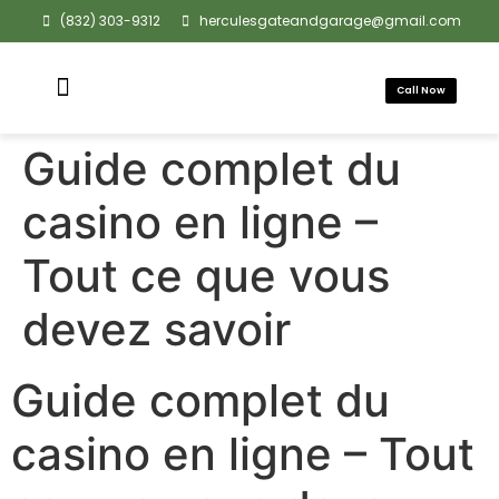
(832) 303-9312
herculesgateandgarage@gmail.com
Call Now
Guide complet du
casino en ligne –
Tout ce que vous
devez savoir
Guide complet du
casino en ligne – Tout