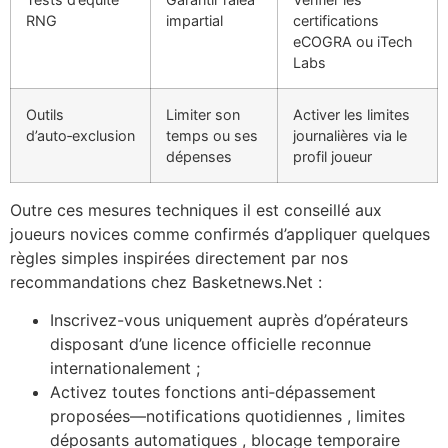
RNG
impartial
certifications
eCOGRA ou iTech
Labs
Outils
Limiter son
Activer les limites
d’auto‑exclusion
temps ou ses
journalières via le
dépenses
profil joueur
Outre ces mesures techniques il est conseillé aux
joueurs novices comme confirmés d’appliquer quelques
règles simples inspirées directement par nos
recommandations chez Basketnews.Net :
Inscrivez-vous uniquement auprès d’opérateurs
disposant d’une licence officielle reconnue
internationalement ;
Activez toutes fonctions anti‑dépassement
proposées—notifications quotidiennes , limites
déposants automatiques , blocage temporaire