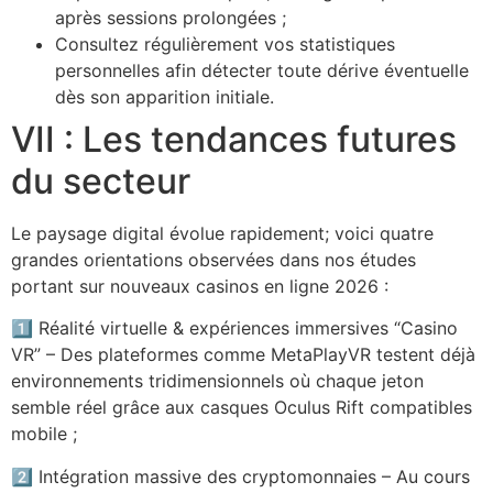
après sessions prolongées ;
Consultez régulièrement vos statistiques
personnelles afin détecter toute dérive éventuelle
dès son apparition initiale.
VII : Les tendances futures
du secteur
Le paysage digital évolue rapidement; voici quatre
grandes orientations observées dans nos études
portant sur nouveaux casinos en ligne 2026 :
1️⃣ Réalité virtuelle & expériences immersives “Casino
VR” – Des plateformes comme MetaPlayVR testent déjà
environnements tridimensionnels où chaque jeton
semble réel grâce aux casques Oculus Rift compatibles
mobile ;
2️⃣ Intégration massive des cryptomonnaies – Au cours