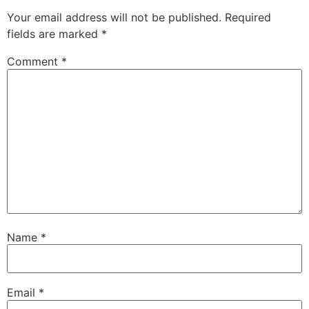
Your email address will not be published.
Required
fields are marked
*
Comment
*
Name
*
Email
*