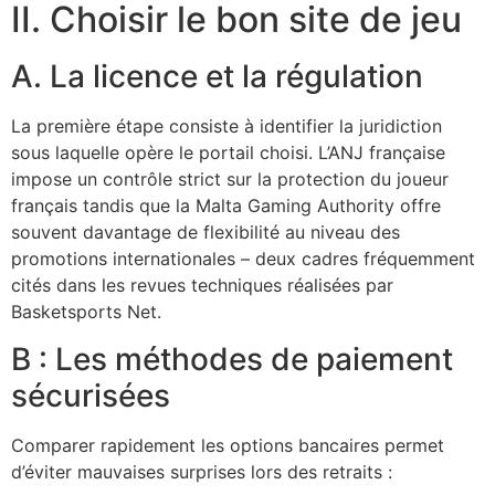
II. Choisir le bon site de jeu
A. La licence et la régulation
La première étape consiste à identifier la juridiction
sous laquelle opère le portail choisi. L’ANJ française
impose un contrôle strict sur la protection du joueur
français tandis que la Malta Gaming Authority offre
souvent davantage de flexibilité au niveau des
promotions internationales – deux cadres fréquemment
cités dans les revues techniques réalisées par
Basketsports Net.
B : Les méthodes de paiement
sécurisées
Comparer rapidement les options bancaires permet
d’éviter mauvaises surprises lors des retraits :