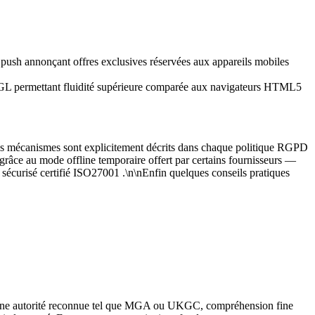
 push annonçant offres exclusives réservées aux appareils mobiles
ebGL permettant fluidité supérieure comparée aux navigateurs HTML5
Ces mécanismes sont explicitement décrits dans chaque politique RGPD
râce au mode offline temporaire offert par certains fournisseurs —
 sécurisé certifié ISO27001 .\n\nEnfin quelques conseils pratiques
e par une autorité reconnue tel que MGA ou UKGC, compréhension fine