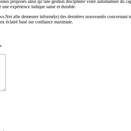
 bonus proposés ainsi qu’une gestion disciplinée voire automatisée du c
une expérience ludique saine et durable.​
ws.Net afin demeurer informé(e) des dernières nouveautés concernant 
ix éclairé basé sur confiance maximale.​
*