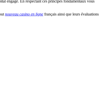
apital engagé.​ En respectant ces principes fondamentaux vous
tout
nouveau casino en ligne
français ainsi que leurs évaluations