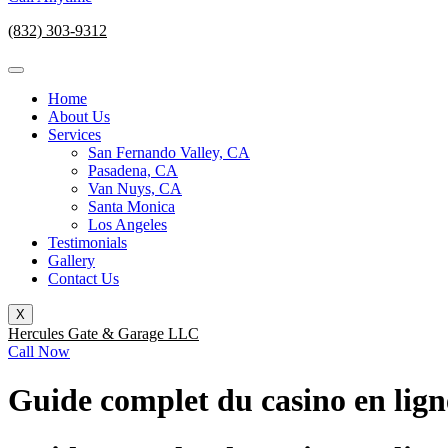
(832) 303-9312
Home
About Us
Services
San Fernando Valley, CA
Pasadena, CA
Van Nuys, CA
Santa Monica
Los Angeles
Testimonials
Gallery
Contact Us
X
Hercules Gate & Garage LLC
Call Now
Guide complet du casino en lign