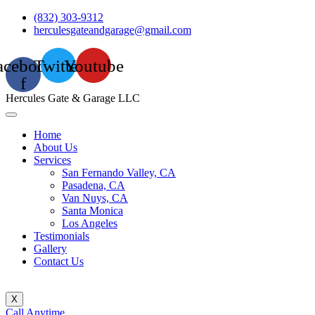
Skip
(832) 303-9312
to
herculesgateandgarage@gmail.com
content
acebook-
Twitter
Youtube
f
Hercules Gate & Garage LLC
Home
About Us
Services
San Fernando Valley, CA
Pasadena, CA
Van Nuys, CA
Santa Monica
Los Angeles
Testimonials
Gallery
Contact Us
X
Call Anytime