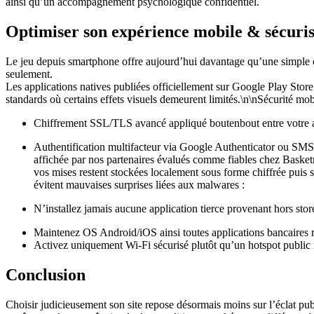
ainsi qu’un accompagnement psychologique confidentiel.
Optimiser son expérience mobile & sécuris
Le jeu depuis smartphone offre aujourd’hui davantage qu’une simple co
seulement.
Les applications natives publiées officiellement sur Google Play St
standards où certains effets visuels demeurent limités.\n\nSécurité mob
Chiffrement SSL/TLS avancé appliqué bout­en­bout entre votre a
Authentification multifacteur via Google Authenticator ou SMS
affichée par nos partenaires évalués comme fiables chez Basket
vos mises restent stockées localement sous forme chiffrée puis 
évitent mauvaises surprises liées aux malwares :
N’installez jamais aucune application tierce provenant hors store
Maintenez OS Android/iOS ainsi toutes applications bancaires r
Activez uniquement Wi‑Fi sécurisé plutôt qu’un hotspot public 
Conclusion
Choisir judicieusement son site repose désormais moins sur l’éclat pub