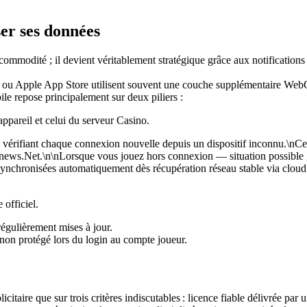
er ses données
mmodité ; il devient véritablement stratégique grâce aux notifications
ore ou Apple App Store utilisent souvent une couche supplémentaire W
ile repose principalement sur deux piliers :
ppareil et celui du serveur Casino.
 vérifiant chaque connexion nouvelle depuis un dispositif inconnu.\n
news.Net.\n\nLorsque vous jouez hors connexion — situation possible g
synchronisées automatiquement dès récupération réseau stable via cloud
 officiel.
égulièrement mises à jour.
non protégé lors du login au compte joueur.
licitaire que sur trois critères indiscutables : licence fiable délivré