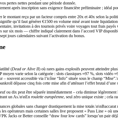
vos pertes nettes pendant une période donnée.
ent après inscription sans exigence financière préliminaire ; idéal po
er le montant reçu par un facteur compris entre 20x et 40x selon la politi
ignifie qu’il faut générer €1500 en volume misé avant toute liquidati
aire, invitations à des tournois privés voire voyages tout frais payés 
 sur six mois — chiffre indiqué clairement dans l’accord VIP disponib
 sept jours calendaires suivant l’activation du bonus.
gne
tilité (
Dead or Alive II
) où rares gains explosifs peuvent atteindre plusie
P moyen varie selon la catégorie : slots classiques ≈97 %, slots vidéo
peur – souvent accessible via l’icône “Info” située sous le champ “Mise”
roll dépasse cinq fois cette mise afin d’atténuer l’effet brutal d’une 
 neuf ou dix peut être séparée immédiatement – cela diminue légèrement
trant un As.\n\nEn
roulette européenne
, seul zéro unique existe ; cela
hances globales sans changer drastiquement la mise totale.\n\nBaccarat 
 les opérateurs mais certaines salles live proposent « Pass Line » où u
PK Jacks or Better conseille “draw four low cards” lorsqu’un pair déjà