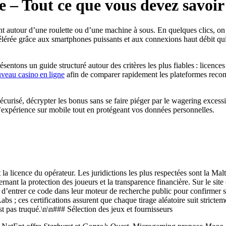
e – Tout ce que vous devez savoir
nt autour d’une roulette ou d’une machine à sous. En quelques clics, on 
célérée grâce aux smartphones puissants et aux connexions haut débit qu
sentons un guide structuré autour des critères les plus fiables : licences
veau casino en ligne
afin de comparer rapidement les plateformes recom
urisé, décrypter les bonus sans se faire piéger par le wagering excessif, 
 l’expérience sur mobile tout en protégeant vos données personnelles.
 est la licence du opérateur. Les juridictions les plus respectées so
nt la protection des joueurs et la transparence financière. Sur le site 
fit d’entrer ce code dans leur moteur de recherche public pour confirm
 ; ces certifications assurent que chaque tirage aléatoire suit stri
t pas truqué.\n\n### Sélection des jeux et fournisseurs