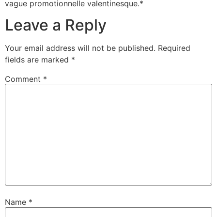
vague promotionnelle valentinesque.*
Leave a Reply
Your email address will not be published.
Required
fields are marked
*
Comment
*
Name
*