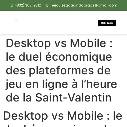
(832) 303-9312
herculesgateandgarage@gmail.com
Call Now
Desktop vs Mobile :
le duel économique
des plateformes de
jeu en ligne à l’heure
de la Saint‑Valentin
Desktop vs Mobile : le