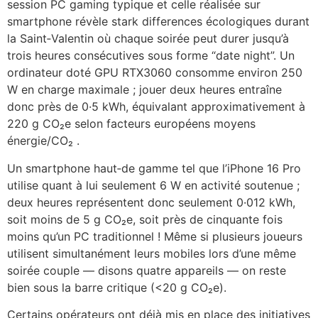
session PC gaming typique et celle réalisée sur
smartphone révèle stark differences écologiques durant
la Saint‑Valentin où chaque soirée peut durer jusqu’à
trois heures consécutives sous forme “date night”. Un
ordinateur doté GPU RTX3060 consomme environ 250
W en charge maximale ; jouer deux heures entraîne
donc près de 0·5 kWh, équivalant approximativement à
220 g CO₂e selon facteurs européens moyens
énergie/CO₂ .
Un smartphone haut‐de gamme tel que l’iPhone 16 Pro
utilise quant à lui seulement 6 W en activité soutenue ;
deux heures représentent donc seulement 0·012 kWh,
soit moins de 5 g CO₂e, soit près de cinquante fois
moins qu’un PC traditionnel ! Même si plusieurs joueurs
utilisent simultanément leurs mobiles lors d’une même
soirée couple — disons quatre appareils — on reste
bien sous la barre critique (<​20 g CO₂e).
Certains opérateurs ont déjà mis en place des initiatives