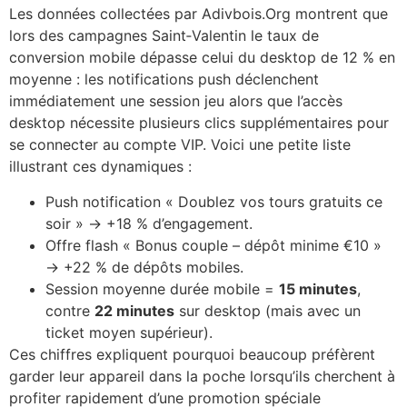
Les données collectées par Adivbois.Org montrent que
lors des campagnes Saint‑Valentin le taux de
conversion mobile dépasse celui du desktop de 12 % en
moyenne : les notifications push déclenchent
immédiatement une session jeu alors que l’accès
desktop nécessite plusieurs clics supplémentaires pour
se connecter au compte VIP. Voici une petite liste
illustrant ces dynamiques :
Push notification « Doublez vos tours gratuits ce
soir » → +18 % d’engagement.
Offre flash « Bonus couple – dépôt minime €10 »
→ +22 % de dépôts mobiles.
Session moyenne durée mobile =
15 minutes
,
contre
22 minutes
sur desktop (mais avec un
ticket moyen supérieur).
Ces chiffres expliquent pourquoi beaucoup préfèrent
garder leur appareil dans la poche lorsqu’ils cherchent à
profiter rapidement d’une promotion spéciale