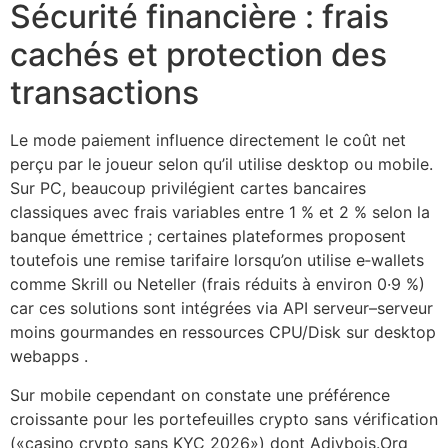
Sécurité financière : frais
cachés et protection des
transactions
Le mode paiement influence directement le coût net
perçu par le joueur selon qu’il utilise desktop ou mobile.
Sur PC, beaucoup privilégient cartes bancaires
classiques avec frais variables entre 1 % et 2 % selon la
banque émettrice ; certaines plateformes proposent
toutefois une remise tarifaire lorsqu’on utilise e‑wallets
comme Skrill ou Neteller (frais réduits à environ 0·9 %)
car ces solutions sont intégrées via API serveur–serveur
moins gourmandes en ressources CPU/Disk sur desktop
webapps .
Sur mobile cependant on constate une préférence
croissante pour les portefeuilles crypto sans vérification
(«casino crypto sans KYC 2026») dont Adivbois.Org