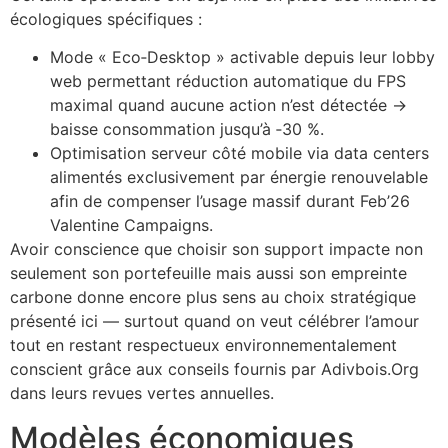
écologiques spécifiques :
Mode « Eco‑Desktop » activable depuis leur lobby
web permettant réduction automatique du FPS
maximal quand aucune action n’est détectée →
baisse consommation jusqu’à ‑30 %.
Optimisation serveur côté mobile via data centers
alimentés exclusivement par énergie renouvelable
afin de compenser l’usage massif durant Feb’26
Valentine Campaigns.
Avoir conscience que choisir son support impacte non
seulement son portefeuille mais aussi son empreinte
carbone donne encore plus sens au choix stratégique
présenté ici — surtout quand on veut célébrer l’amour
tout en restant respectueux environnementalement
conscient grâce aux conseils fournis par Adivbois.Org
dans leurs revues vertes annuelles​.
Modèles économiques