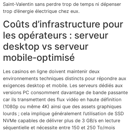
Saint‑Valentin sans perdre trop de temps ni dépenser
trop d’énergie électrique chez eux.
Coûts d’infrastructure pour
les opérateurs : serveur
desktop vs serveur
mobile‑optimisé
Les casinos en ligne doivent maintenir deux
environnements techniques distincts pour répondre aux
exigences desktop et mobile. Les serveurs dédiés aux
versions PC consomment davantage de bande passante
car ils transmettent des flux vidéo en haute définition
(1080p ou même 4K) ainsi que des assets graphiques
lourds ; cela implique généralement l’utilisation de SSD
NVMe capables de délivrer plus de 3 GB/s en lecture
séquentielle et nécessite entre 150 et 250 To/mois