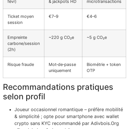
févr)
& jackpots HD
microtransactions
Ticket moyen
€7–9
€4–6
session
Empreinte
~220 g CO₂e
~5 g CO₂e
carbone/session
(2h)
Risque fraude
Mot‐de‐passe
Biométrie + token
uniquement
OTP
Recommandations pratiques
selon profil
Joueur occasionnel romantique – préfère mobilité
& simplicité ; opte pour smartphone avec wallet
crypto sans KYC recommandé par Adivbois.Org