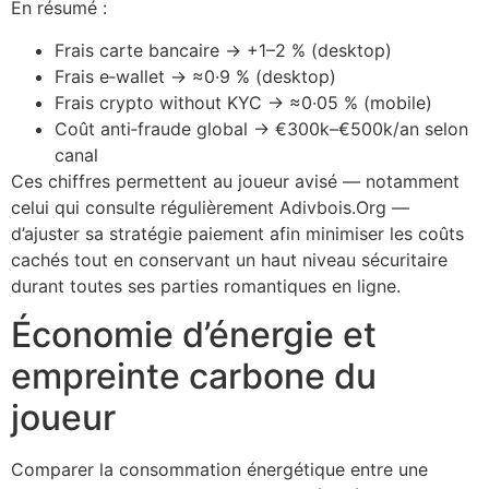
En résumé :
Frais carte bancaire → +1–2 % (desktop)
Frais e‑wallet → ≈0·9 % (desktop)
Frais crypto without KYC → ≈0·05 % (mobile)
Coût anti‑fraude global → €300k–€500k/an selon
canal
Ces chiffres permettent au joueur avisé — notamment
celui qui consulte régulièrement Adivbois.Org —
d’ajuster sa stratégie paiement afin minimiser les coûts
cachés tout en conservant un haut niveau sécuritaire
durant toutes ses parties romantiques en ligne.
Économie d’énergie et
empreinte carbone du
joueur
Comparer la consommation énergétique entre une