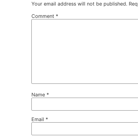
Your email address will not be published.
Req
Comment
*
Name
*
Email
*