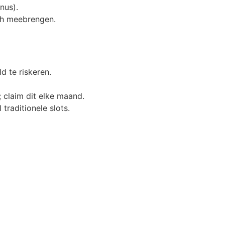
nus).
ich meebrengen.
 te riskeren.
 claim dit elke maand.
raditionele slots.