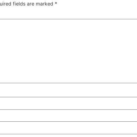
uired fields are marked
*