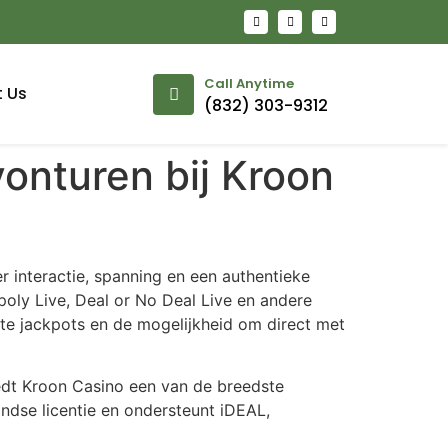
Call Anytime
 Us
(832) 303-9312
onturen bij Kroon
 interactie, spanning en een authentieke
poly Live, Deal or No Deal Live en andere
rote jackpots en de mogelijkheid om direct met
iedt Kroon Casino een van de breedste
ndse licentie en ondersteunt iDEAL,