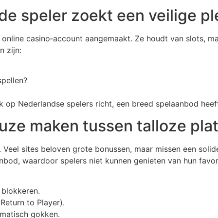
de speler zoekt een veilige pl
euw online casino‑account aangemaakt. Ze houdt van slots, m
 zijn:
spellen?
ek op Nederlandse spelers richt, een breed spelaanbod heeft 
euze maken tussen talloze pla
 Veel sites beloven grote bonussen, maar missen een solide
nbod, waardoor spelers niet kunnen genieten van hun favor
 blokkeren.
eturn to Player).
matisch gokken.