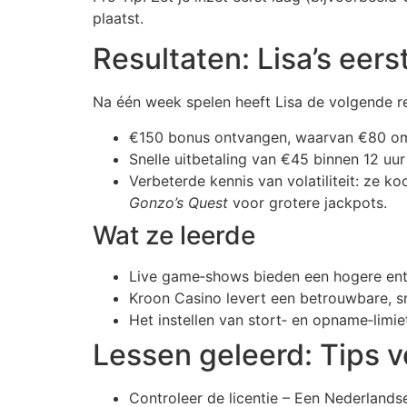
plaatst.
Resultaten: Lisa’s eer
Na één week spelen heeft Lisa de volgende re
€150 bonus ontvangen, waarvan €80 om
Snelle uitbetaling van €45 binnen 12 uur
Verbeterde kennis van volatiliteit: ze ko
Gonzo’s Quest
voor grotere jackpots.
Wat ze leerde
Live game‑shows bieden een hogere ente
Kroon Casino levert een betrouwbare, sne
Het instellen van stort‑ en opname‑limi
Lessen geleerd: Tips v
Controleer de licentie – Een Nederlandse