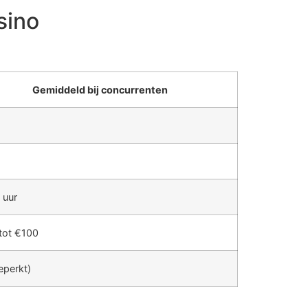
sino
Gemiddeld bij concurrenten
 uur
tot €100
eperkt)