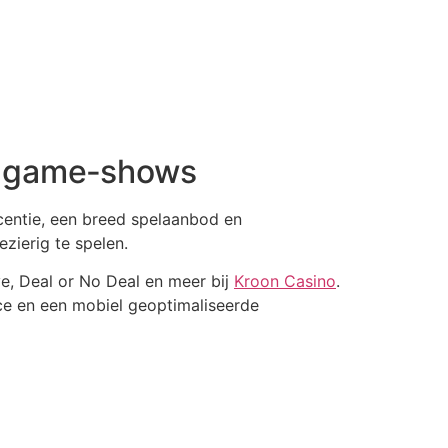
ve game‑shows
centie, een breed spelaanbod en
zierig te spelen.
, Deal or No Deal en meer bij
Kroon Casino
.
ice en een mobiel geoptimaliseerde