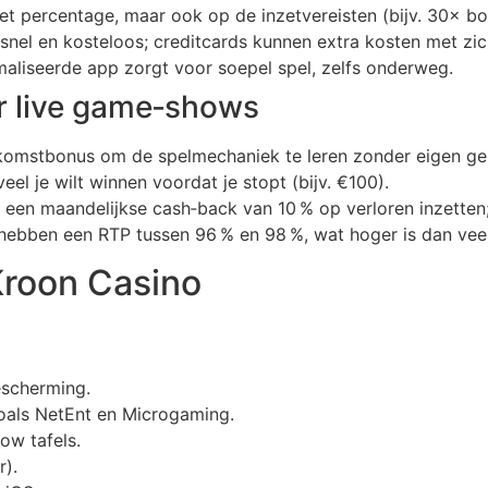
het percentage, maar ook op de inzetvereisten (bijv. 30× bo
 snel en kosteloos; creditcards kunnen extra kosten met z
aliseerde app zorgt voor soepel spel, zelfs onderweg.
or live game‑shows
lkomstbonus om de spelmechaniek te leren zonder eigen geld
el je wilt winnen voordat je stopt (bijv. €100).
een maandelijkse cash‑back van 10 % op verloren inzetten;
ebben een RTP tussen 96 % en 98 %, wat hoger is dan veel t
Kroon Casino
escherming.
oals NetEnt en Microgaming.
ow tafels.
r).