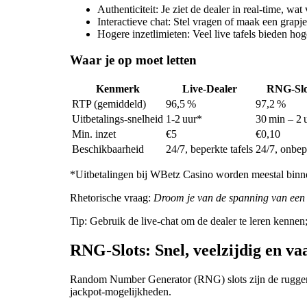
Authenticiteit: Je ziet de dealer in real‑time, wat
Interactieve chat: Stel vragen of maak een grapje
Hogere inzetlimieten: Veel live tafels bieden h
Waar je op moet letten
Kenmerk
Live‑Dealer
RNG‑Slo
RTP (gemiddeld)
96,5 %
97,2 %
Uitbetalings‑snelheid
1‑2 uur*
30 min – 2 
Min. inzet
€5
€0,10
Beschikbaarheid
24/7, beperkte tafels
24/7, onbep
*Uitbetalingen bij WBetz Casino worden meestal binne
Rhetorische vraag:
Droom je van de spanning van een ec
Tip: Gebruik de live‑chat om de dealer te leren kennen;
RNG‑Slots: Snel, veelzijdig en v
Random Number Generator (RNG) slots zijn de ruggengr
jackpot‑mogelijkheden.