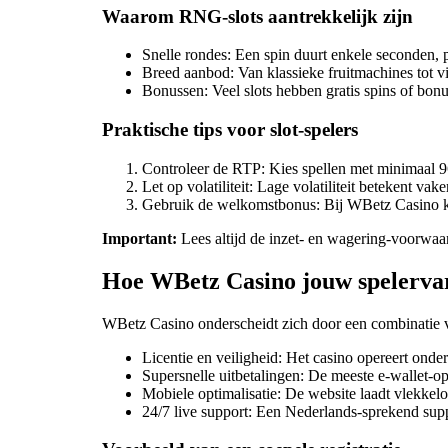
Waarom RNG‑slots aantrekkelijk zijn
Snelle rondes: Een spin duurt enkele seconden, p
Breed aanbod: Van klassieke fruitmachines tot vi
Bonussen: Veel slots hebben gratis spins of bonu
Praktische tips voor slot‑spelers
Controleer de RTP: Kies spellen met minimaal 
Let op volatiliteit: Lage volatiliteit betekent vak
Gebruik de welkomstbonus: Bij WBetz Casino kun 
Important:
Lees altijd de inzet‑ en wagering‑voorwa
Hoe WBetz Casino jouw spelervar
WBetz Casino onderscheidt zich door een combinatie va
Licentie en veiligheid: Het casino opereert ond
Supersnelle uitbetalingen: De meeste e‑wallet‑op
Mobiele optimalisatie: De website laadt vlekkelo
24/7 live support: Een Nederlands‑sprekend suppo