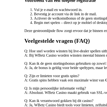
Voorbeeld van een soepele registratie
Vul je e‑mail en wachtwoord in.
Bevestig je account via de link in de mail.
Activeer de welkomstbonus of de geen stortings
Begin met spelen – direct op je mobiel of deskto
Deze gestroomlijnde flow zorgt ervoor dat je binnen en
Veelgestelde vragen (FAQ)
Q: Hoe snel worden winsten bij live‑dealer spellen uit
A: Bij WBetz Casino worden winsten meestal binnen éé
Q: Kan ik de geen stortingsbonus gebruiken op zowel
A: Ja, de bonus is geldig voor beide speltypen, maar le
Q: Zijn er limieten voor gratis spins?
A: Gratis spins hebben vaak een maximale winst van €
Q: Is mijn persoonlijke informatie veilig?
A: Absoluut. WBetz Casino maakt gebruik van SSL‑vers
Q: Kan ik verantwoord gokken bij dit casino?
A: Ja, WBetz Casino biedt tools voor limieten, zelfuit