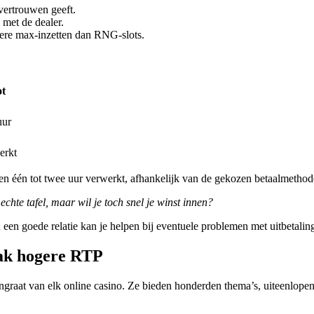
 vertrouwen geeft.
 met de dealer.
ogere max‑inzetten dan RNG‑slots.
t
uur
erkt
n één tot twee uur verwerkt, afhankelijk van de gekozen betaalmethod
hte tafel, maar wil je toch snel je winst innen?
 een goede relatie kan je helpen bij eventuele problemen met uitbetalin
aak hogere RTP
aat van elk online casino. Ze bieden honderden thema’s, uiteenlopen