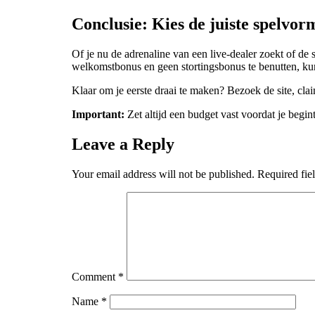
Conclusie: Kies de juiste spelvo
Of je nu de adrenaline van een live‑dealer zoekt of d
welkomstbonus en geen stortingsbonus te benutten, kun 
Klaar om je eerste draai te maken? Bezoek de site, cl
Important:
Zet altijd een budget vast voordat je begint
Leave a Reply
Your email address will not be published.
Required fie
Comment
*
Name
*