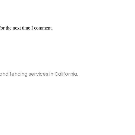
for the next time I comment.
nd fencing services in California.