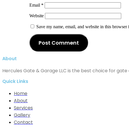
Email
*
Website
Save my name, email, and website in this browser 
About
Hercules Gate & Garage LLC is the best choice for gate a
Quick Links
Home
About
Services
Gallery
Contact