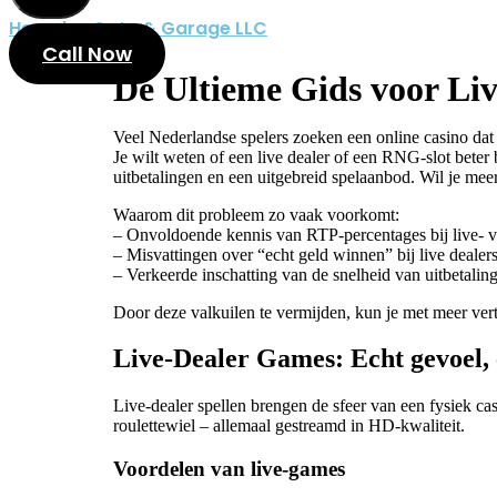
Hercules Gate & Garage LLC
Call Now
De Ultieme Gids voor Li
Veel Nederlandse spelers zoeken een online casino dat
Je wilt weten of een live dealer of een RNG‑slot beter
uitbetalingen en een uitgebreid spelaanbod. Wil je me
Waarom dit probleem zo vaak voorkomt:
– Onvoldoende kennis van RTP‑percentages bij live‑
– Misvattingen over “echt geld winnen” bij live dealers
– Verkeerde inschatting van de snelheid van uitbetalin
Door deze valkuilen te vermijden, kun je met meer ver
Live‑Dealer Games: Echt gevoel,
Live‑dealer spellen brengen de sfeer van een fysiek cas
roulettewiel – allemaal gestreamd in HD‑kwaliteit.
Voordelen van live‑games