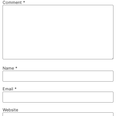
Comment
*
Name
*
Email
*
Website