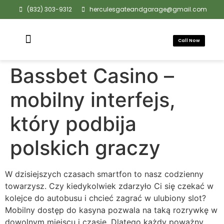
(832) 303-9312
herculesgateandgarage@gmail.com
Call Now
Bassbet Casino –
mobilny interfejs,
który podbija
polskich graczy
W dzisiejszych czasach smartfon to nasz codzienny
towarzysz. Czy kiedykolwiek zdarzyło Ci się czekać w
kolejce do autobusu i chcieć zagrać w ulubiony slot?
Mobilny dostęp do kasyna pozwala na taką rozrywkę w
dowolnym miejscu i czasie. Dlatego każdy poważny