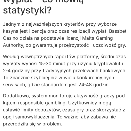
statystyki?
Jednym z najważniejszych kryteriów przy wyborze
kasyna jest licencja oraz czas realizacji wypłat. Bassbet
Casino działa na podstawie licencji Malta Gaming
Authority, co gwarantuje przejrzystość i uczciwość gry.
Według wewnętrznych raportów platformy, średni czas
wypłaty wynosi 15‑30 minut przy użyciu kryptowalut i
2‑4 godziny przy tradycyjnych przelewach bankowych.
To znacznie szybciej niż w wielu konkurencyjnych
serwisach, gdzie standardem jest 24‑48 godzin.
Dodatkowo, system monitoruje aktywność graczy pod
kątem responsible gambling. Użytkownicy mogą
ustawić limity depozytów, czasu gry oraz skorzystać z
opcji samowykluczenia. To ważne, aby zabawa nie
przerodziła się w problem.