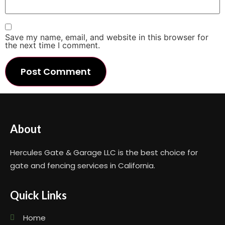
Save my name, email, and website in this browser for
the next time I comment.
About
Hercules Gate & Garage LLC is the best choice for
gate and fencing services in California.
Quick Links
Home