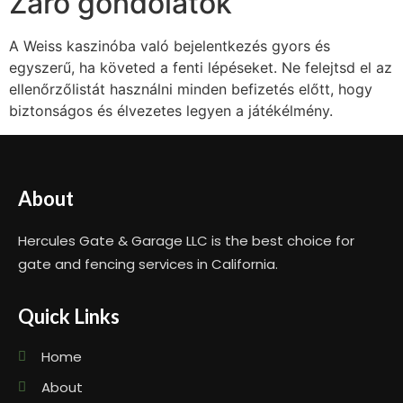
Záró gondolatok
A Weiss kaszinóba való bejelentkezés gyors és
egyszerű, ha követed a fenti lépéseket. Ne felejtsd el az
ellenőrzőlistát használni minden befizetés előtt, hogy
biztonságos és élvezetes legyen a játékélmény.
About
Hercules Gate & Garage LLC is the best choice for
gate and fencing services in California.
Quick Links
Home
About