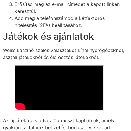
Erősítsd meg az e-mail címedet a kapott linken
keresztül.
Add meg a telefonszámod a kétfaktoros
hitelesítés (2FA) beállításához.
Játékok és ajánlatok
Weiss kaszinó széles választékot kínál nyerőgépekből,
asztali játékokból és élő osztós játékokból.
Az új játékosok üdvözlőbónuszt kaphatnak, amely
gyakran tartalmaz befizetési bónuszt és szabad