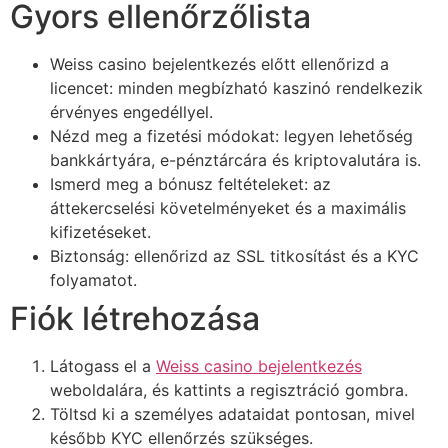
Gyors ellenőrzőlista
Weiss casino bejelentkezés előtt ellenőrizd a
licencet: minden megbízható kaszinó rendelkezik
érvényes engedéllyel.
Nézd meg a fizetési módokat: legyen lehetőség
bankkártyára, e-pénztárcára és kriptovalutára is.
Ismerd meg a bónusz feltételeket: az
áttekercselési követelményeket és a maximális
kifizetéseket.
Biztonság: ellenőrizd az SSL titkosítást és a KYC
folyamatot.
Fiók létrehozása
Látogass el a
Weiss casino bejelentkezés
weboldalára, és kattints a regisztráció gombra.
Töltsd ki a személyes adataidat pontosan, mivel
később KYC ellenőrzés szükséges.