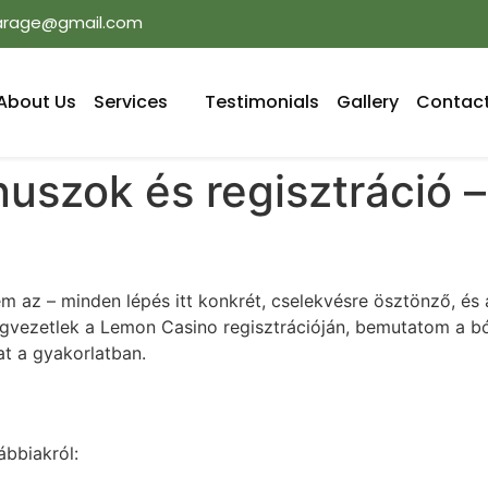
arage@gmail.com
About Us
Services
Testimonials
Gallery
Contact
szok és regisztráció – 
 az – minden lépés itt konkrét, cselekvésre ösztönző, és 
gvezetlek a Lemon Casino regisztrációján, bemutatom a 
t a gyakorlatban.
ábbiakról: