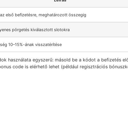
az első befizetésre, meghatározott összegig
yenes pörgetés kiválasztott slotokra
eség 10–15%-ának visszatérítése
ok használata egyszerű: másold be a kódot a befizetés elő
 bonus code is elérhető lehet (például regisztrációs bónus