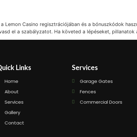
álni a Lemon Casino regisztrációjában és a bónuszkódok ha
asd el a szabályzatot. Ha követed a lépéseket, pillanatok a
uick Links
Services
Home
Garage Gates
About
Fences
Services
Commercial Doors
Gallery
Contact