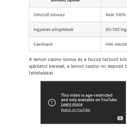
Üdvözlő bónusz
Akár 100% 
Ingyenes pörgetések
50–100 ing
Cashback
Heti veszt
A lemon casino bonus és a hozzá tartozó kód
ajánlatot keresel, a lemon casino no deposit
feltételeket.