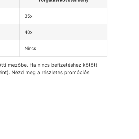
35x
40x
Nincs
tti mezőbe. Ha nincs befizetéshez kötött
zként). Nézd meg a részletes promóciós