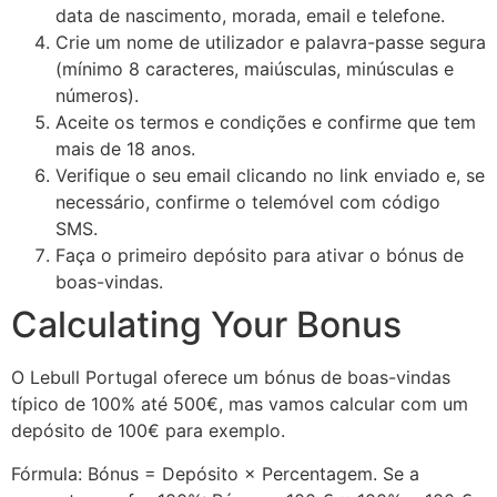
data de nascimento, morada, email e telefone.
Crie um nome de utilizador e palavra-passe segura
(mínimo 8 caracteres, maiúsculas, minúsculas e
números).
Aceite os termos e condições e confirme que tem
mais de 18 anos.
Verifique o seu email clicando no link enviado e, se
necessário, confirme o telemóvel com código
SMS.
Faça o primeiro depósito para ativar o bónus de
boas-vindas.
Calculating Your Bonus
O Lebull Portugal oferece um bónus de boas-vindas
típico de 100% até 500€, mas vamos calcular com um
depósito de 100€ para exemplo.
Fórmula: Bónus = Depósito × Percentagem. Se a