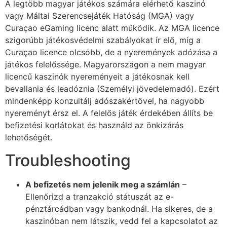
A legtöbb magyar játékos számára elérhető kaszinó
vagy Máltai Szerencsejáték Hatóság (MGA) vagy
Curaçao eGaming licenc alatt működik. Az MGA licence
szigorúbb játékosvédelmi szabályokat ír elő, míg a
Curaçao licence olcsóbb, de a nyeremények adózása a
játékos felelőssége. Magyarországon a nem magyar
licencű kaszinók nyereményeit a játékosnak kell
bevallania és leadóznia (Személyi jövedelemadó). Ezért
mindenképp konzultálj adószakértővel, ha nagyobb
nyereményt érsz el. A felelős játék érdekében állíts be
befizetési korlátokat és használd az önkizárás
lehetőségét.
Troubleshooting
A befizetés nem jelenik meg a számlán
–
Ellenőrizd a tranzakció státuszát az e-
pénztárcádban vagy bankodnál. Ha sikeres, de a
kaszinóban nem látszik, vedd fel a kapcsolatot az