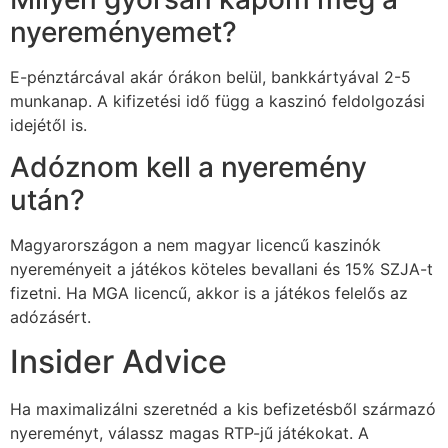
nyereményemet?
E-pénztárcával akár órákon belül, bankkártyával 2-5
munkanap. A kifizetési idő függ a kaszinó feldolgozási
idejétől is.
Adóznom kell a nyeremény
után?
Magyarországon a nem magyar licencű kaszinók
nyereményeit a játékos köteles bevallani és 15% SZJA-t
fizetni. Ha MGA licencű, akkor is a játékos felelős az
adózásért.
Insider Advice
Ha maximalizálni szeretnéd a kis befizetésből származó
nyereményt, válassz magas RTP-jű játékokat. A