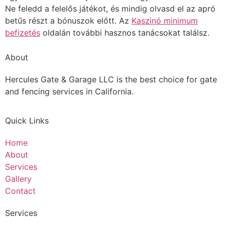
Ne feledd a felelős játékot, és mindig olvasd el az apró
betűs részt a bónuszok előtt. Az
Kaszinó minimum
befizetés
oldalán további hasznos tanácsokat találsz.
About
Hercules Gate & Garage LLC is the best choice for gate
and fencing services in California.
Quick Links
Home
About
Services
Gallery
Contact
Services