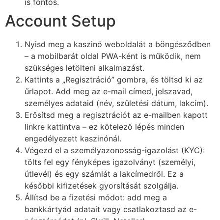
is fontos.
Account Setup
Nyisd meg a kaszinó weboldalát a böngésződben
– a mobilbarát oldal PWA-ként is működik, nem
szükséges letölteni alkalmazást.
Kattints a „Regisztráció” gombra, és töltsd ki az
űrlapot. Add meg az e-mail címed, jelszavad,
személyes adataid (név, születési dátum, lakcím).
Erősítsd meg a regisztrációt az e-mailben kapott
linkre kattintva – ez kötelező lépés minden
engedélyezett kaszinónál.
Végezd el a személyazonosság-igazolást (KYC):
tölts fel egy fényképes igazolványt (személyi,
útlevél) és egy számlát a lakcímedről. Ez a
későbbi kifizetések gyorsítását szolgálja.
Állítsd be a fizetési módot: add meg a
bankkártyád adatait vagy csatlakoztasd az e-