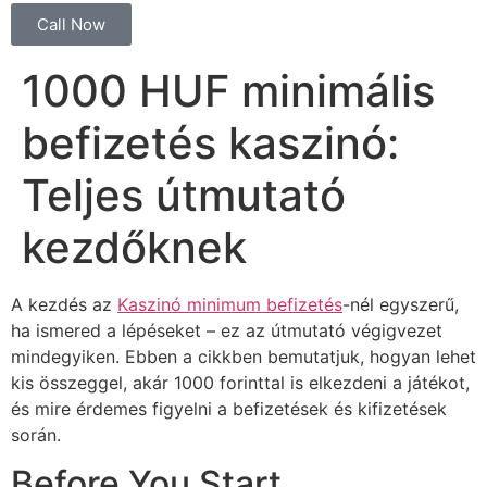
Call Now
1000 HUF minimális
befizetés kaszinó:
Teljes útmutató
kezdőknek
A kezdés az
Kaszinó minimum befizetés
-nél egyszerű,
ha ismered a lépéseket – ez az útmutató végigvezet
mindegyiken. Ebben a cikkben bemutatjuk, hogyan lehet
kis összeggel, akár 1000 forinttal is elkezdeni a játékot,
és mire érdemes figyelni a befizetések és kifizetések
során.
Before You Start